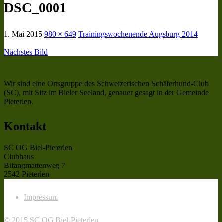
DSC_0001
1. Mai 2015
980 × 649
Trainingswochenende Augsburg 2014
Nächstes Bild
Wir sind eine Ortsgruppe des Schweizerischen Schäferhund-Club
(SC), mit Sitz im Bieler Seeland, genauer gesagt in der Gemeinde
Pieterlen.
Kontakt
SC OG Biel-Pieterlen
Clubhaus
Bifangmattenweg 7
2542 Pieterlen
Impressum
© 2015 SC OG Biel-Pieterlen