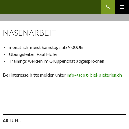
Suchen
SC OG Biel-Pieterlen
ZUM
PRIMÄR
INHALT
MENÜ
SPRINGEN
NASENARBEIT
monatlich, meist Samstags ab 9:00Uhr
Übungsleiter: Paul Hofer
Trainings werden im Gruppenchat abgesprochen
Bei Interesse bitte melden unter
info@scog-biel-pieterlen.ch
AKTUELL