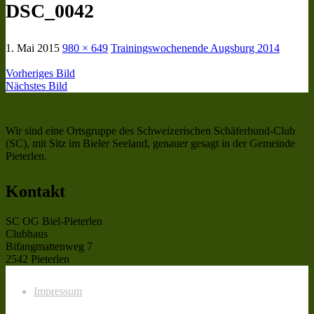
DSC_0042
1. Mai 2015
980 × 649
Trainingswochenende Augsburg 2014
Vorheriges Bild
Nächstes Bild
Wir sind eine Ortsgruppe des Schweizerischen Schäferhund-Club
(SC), mit Sitz im Bieler Seeland, genauer gesagt in der Gemeinde
Pieterlen.
Kontakt
SC OG Biel-Pieterlen
Clubhaus
Bifangmattenweg 7
2542 Pieterlen
Impressum