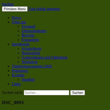
Suchen
Zum Inhalt springen
Primäres Menü
SC OG Biel-Pieterlen
News
Über uns
Vorstand
Ehrenmitglieder
Berichte
Fotogalerie
Sporthunde
Schutzdienst
Nasenarbeit
Unterordnung und Führigkeit
Workshop
Tätigkeitsprogramm 2026
Prüfungen
Kontakt
Standort
Links
Suchen nach:
DSC_0093