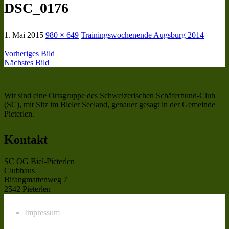
DSC_0176
1. Mai 2015
980 × 649
Trainingswochenende Augsburg 2014
Vorheriges Bild
Nächstes Bild
Wir sind eine Ortsgruppe des Schweizerischen Schäferhund-Club
(SC), mit Sitz im Bieler Seeland, genauer gesagt in der Gemeinde
Pieterlen.
Kontakt
SC OG Biel-Pieterlen
Clubhaus
Bifangmattenweg 7
2542 Pieterlen
Impressum