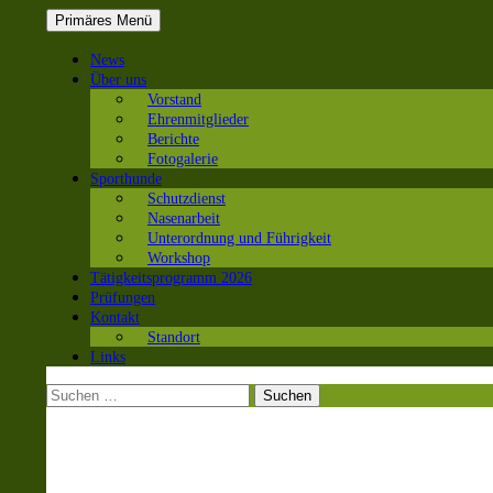
Suchen
Zum
Primäres Menü
Inhalt
SC OG Biel-Pieterlen
springen
News
Über uns
Vorstand
Ehrenmitglieder
Berichte
Fotogalerie
Sporthunde
Schutzdienst
Nasenarbeit
Unterordnung und Führigkeit
Workshop
Tätigkeitsprogramm 2026
Prüfungen
Kontakt
Standort
Links
Suchen
nach: