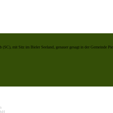
(SC), mit Sitz im Bieler Seeland, genauer gesagt in der Gemeinde Piet
n
mbH