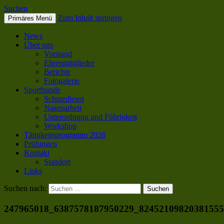
Suchen
Zum Inhalt springen
Primäres Menü
SC OG Biel-Pieterlen
News
Über uns
Vorstand
Ehrenmitglieder
Berichte
Fotogalerie
Sporthunde
Schutzdienst
Nasenarbeit
Unterordnung und Führigkeit
Workshop
Tätigkeitsprogramm 2026
Prüfungen
Kontakt
Standort
Links
Suchen nach:
247965018_6387578187950229_8245210982038155