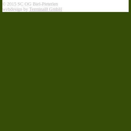
© 2015 SC OG Biel-Pieterlen
webdesign by
Terminal8 GmbH