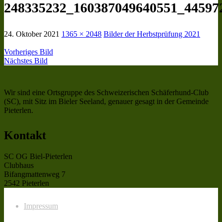
248335232_160387049640551_44597
24. Oktober 2021
1365 × 2048
Bilder der Herbstprüfung 2021
Vorheriges Bild
Nächstes Bild
Wir sind eine Ortsgruppe des Schweizerischen Schäferhund-Club
(SC), mit Sitz im Bieler Seeland, genauer gesagt in der Gemeinde
Pieterlen.
Kontakt
SC OG Biel-Pieterlen
Clubhaus
Bifangmattenweg 7
2542 Pieterlen
Impressum