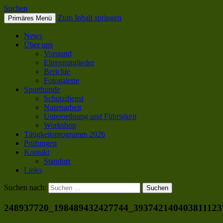
Suchen
Zum Inhalt springen
Primäres Menü
SC OG Biel-Pieterlen
News
Über uns
Vorstand
Ehrenmitglieder
Berichte
Fotogalerie
Sporthunde
Schutzdienst
Nasenarbeit
Unterordnung und Führigkeit
Workshop
Tätigkeitsprogramm 2026
Prüfungen
Kontakt
Standort
Links
Suchen nach:
248937720_198489432427744_393742140403811123