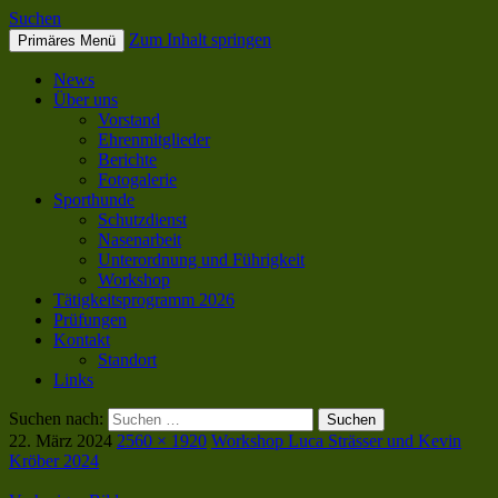
Suchen
Zum Inhalt springen
Primäres Menü
SC OG Biel-Pieterlen
News
Über uns
Vorstand
Ehrenmitglieder
Berichte
Fotogalerie
Sporthunde
Schutzdienst
Nasenarbeit
Unterordnung und Führigkeit
Workshop
Tätigkeitsprogramm 2026
Prüfungen
Kontakt
Standort
Links
Suchen nach:
22. März 2024
2560 × 1920
Workshop Luca Strässer und Kevin
Kröber 2024