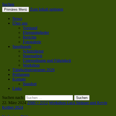
Suchen
Zum Inhalt springen
Primäres Menü
SC OG Biel-Pieterlen
News
Über uns
Vorstand
Ehrenmitglieder
Berichte
Fotogalerie
Sporthunde
Schutzdienst
Nasenarbeit
Unterordnung und Führigkeit
Workshop
Tätigkeitsprogramm 2026
Prüfungen
Kontakt
Standort
Links
Suchen nach:
22. März 2024
2560 × 2112
Workshop Luca Strässer und Kevin
Kröber 2024