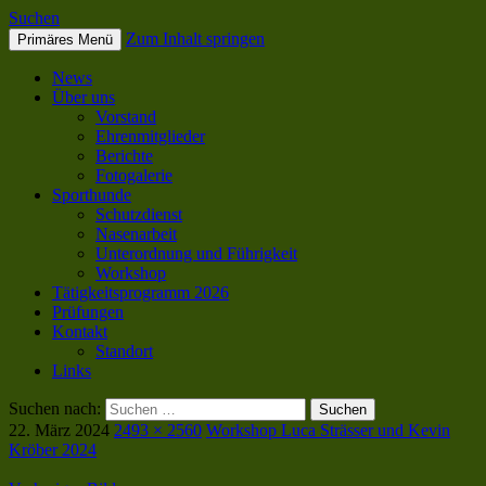
Suchen
Zum Inhalt springen
Primäres Menü
SC OG Biel-Pieterlen
News
Über uns
Vorstand
Ehrenmitglieder
Berichte
Fotogalerie
Sporthunde
Schutzdienst
Nasenarbeit
Unterordnung und Führigkeit
Workshop
Tätigkeitsprogramm 2026
Prüfungen
Kontakt
Standort
Links
Suchen nach:
22. März 2024
2493 × 2560
Workshop Luca Strässer und Kevin
Kröber 2024