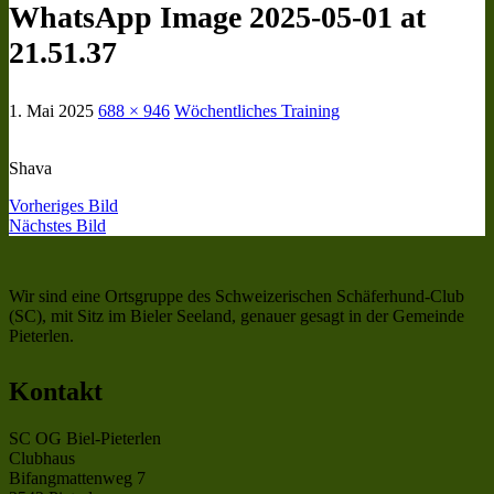
WhatsApp Image 2025-05-01 at
21.51.37
1. Mai 2025
688 × 946
Wöchentliches Training
Shava
Vorheriges Bild
Nächstes Bild
Wir sind eine Ortsgruppe des Schweizerischen Schäferhund-Club
(SC), mit Sitz im Bieler Seeland, genauer gesagt in der Gemeinde
Pieterlen.
Kontakt
SC OG Biel-Pieterlen
Clubhaus
Bifangmattenweg 7