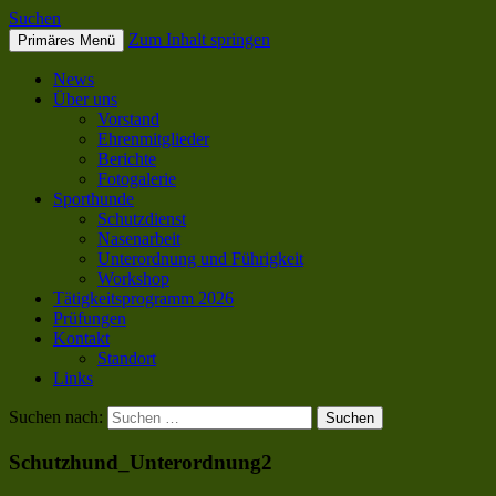
Suchen
Zum Inhalt springen
Primäres Menü
SC OG Biel-Pieterlen
News
Über uns
Vorstand
Ehrenmitglieder
Berichte
Fotogalerie
Sporthunde
Schutzdienst
Nasenarbeit
Unterordnung und Führigkeit
Workshop
Tätigkeitsprogramm 2026
Prüfungen
Kontakt
Standort
Links
Suchen nach:
Schutzhund_Unterordnung2