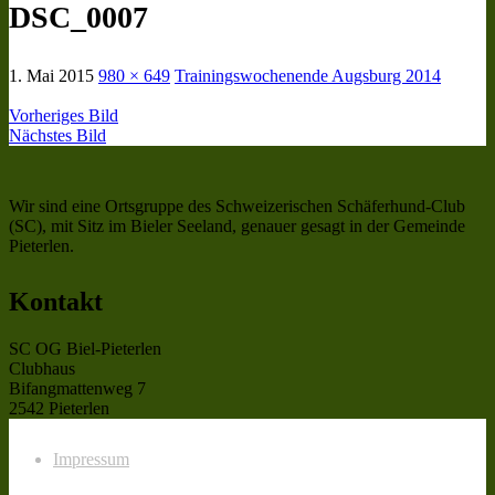
DSC_0007
1. Mai 2015
980 × 649
Trainingswochenende Augsburg 2014
Vorheriges Bild
Nächstes Bild
Wir sind eine Ortsgruppe des Schweizerischen Schäferhund-Club
(SC), mit Sitz im Bieler Seeland, genauer gesagt in der Gemeinde
Pieterlen.
Kontakt
SC OG Biel-Pieterlen
Clubhaus
Bifangmattenweg 7
2542 Pieterlen
Impressum