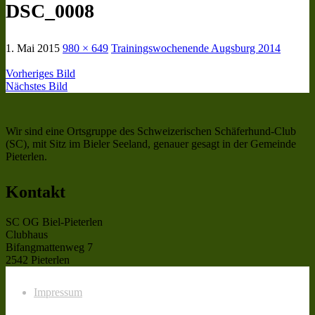
DSC_0008
1. Mai 2015
980 × 649
Trainingswochenende Augsburg 2014
Vorheriges Bild
Nächstes Bild
Wir sind eine Ortsgruppe des Schweizerischen Schäferhund-Club
(SC), mit Sitz im Bieler Seeland, genauer gesagt in der Gemeinde
Pieterlen.
Kontakt
SC OG Biel-Pieterlen
Clubhaus
Bifangmattenweg 7
2542 Pieterlen
Impressum