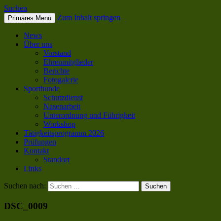
Suchen
Zum Inhalt springen
Primäres Menü
SC OG Biel-Pieterlen
News
Über uns
Vorstand
Ehrenmitglieder
Berichte
Fotogalerie
Sporthunde
Schutzdienst
Nasenarbeit
Unterordnung und Führigkeit
Workshop
Tätigkeitsprogramm 2026
Prüfungen
Kontakt
Standort
Links
Suchen nach:
DSC_0009