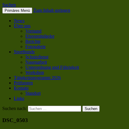
Suchen
Zum Inhalt springen
Primäres Menü
SC OG Biel-Pieterlen
News
Über uns
Vorstand
Ehrenmitglieder
Berichte
Fotogalerie
Sporthunde
Schutzdienst
Nasenarbeit
Unterordnung und Führigkeit
Workshop
Tätigkeitsprogramm 2026
Prüfungen
Kontakt
Standort
Links
Suchen nach:
DSC_0503