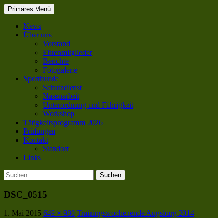
Suchen
Zum
Primäres Menü
Inhalt
SC OG Biel-Pieterlen
springen
News
Über uns
Vorstand
Ehrenmitglieder
Berichte
Fotogalerie
Sporthunde
Schutzdienst
Nasenarbeit
Unterordnung und Führigkeit
Workshop
Tätigkeitsprogramm 2026
Prüfungen
Kontakt
Standort
Links
Suchen
nach:
DSC_0515
1. Mai 2015
649 × 980
Trainingswochenende Augsburg 2014