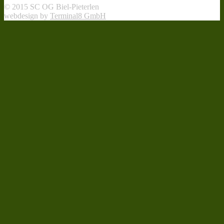
© 2015 SC OG Biel-Pieterlen
webdesign by
Terminal8 GmbH