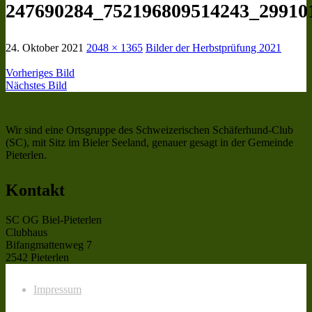
247690284_752196809514243_29910
24. Oktober 2021
2048 × 1365
Bilder der Herbstprüfung 2021
Vorheriges Bild
Nächstes Bild
Wir sind eine Ortsgruppe des Schweizerischen Schäferhund-Club
(SC), mit Sitz im Bieler Seeland, genauer gesagt in der Gemeinde
Pieterlen.
Kontakt
SC OG Biel-Pieterlen
Clubhaus
Bifangmattenweg 7
2542 Pieterlen
Impressum