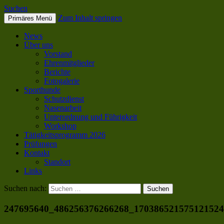
Suchen
Zum Inhalt springen
Primäres Menü
SC OG Biel-Pieterlen
News
Über uns
Vorstand
Ehrenmitglieder
Berichte
Fotogalerie
Sporthunde
Schutzdienst
Nasenarbeit
Unterordnung und Führigkeit
Workshop
Tätigkeitsprogramm 2026
Prüfungen
Kontakt
Standort
Links
Suchen nach:
247695640_486256376266268_17038652157512152