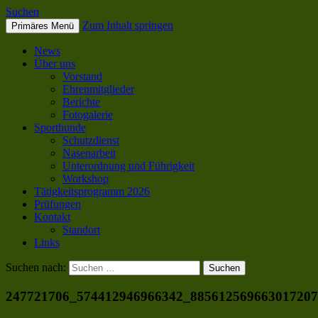
Suchen
Zum Inhalt springen
Primäres Menü
SC OG Biel-Pieterlen
News
Über uns
Vorstand
Ehrenmitglieder
Berichte
Fotogalerie
Sporthunde
Schutzdienst
Nasenarbeit
Unterordnung und Führigkeit
Workshop
Tätigkeitsprogramm 2026
Prüfungen
Kontakt
Standort
Links
Suchen nach:
247721706_574412946966342_88561256966301720