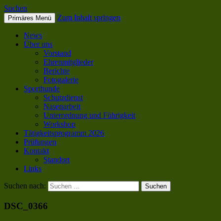
Suchen
Zum Inhalt springen
Primäres Menü
SC OG Biel-Pieterlen
News
Über uns
Vorstand
Ehrenmitglieder
Berichte
Fotogalerie
Sporthunde
Schutzdienst
Nasenarbeit
Unterordnung und Führigkeit
Workshop
Tätigkeitsprogramm 2026
Prüfungen
Kontakt
Standort
Links
Suchen nach:
DSC_0366