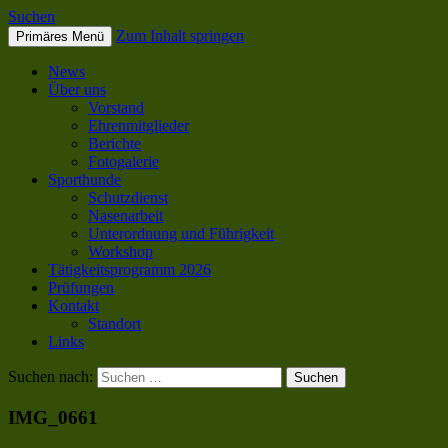
Suchen
Zum Inhalt springen
Primäres Menü
SC OG Biel-Pieterlen
News
Über uns
Vorstand
Ehrenmitglieder
Berichte
Fotogalerie
Sporthunde
Schutzdienst
Nasenarbeit
Unterordnung und Führigkeit
Workshop
Tätigkeitsprogramm 2026
Prüfungen
Kontakt
Standort
Links
Suchen nach:
IMG_0661