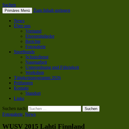
Suchen
Zum Inhalt springen
Primäres Menü
SC OG Biel-Pieterlen
News
Über uns
Vorstand
Ehrenmitglieder
Berichte
Fotogalerie
Sporthunde
Schutzdienst
Nasenarbeit
Unterordnung und Führigkeit
Workshop
Tätigkeitsprogramm 2026
Prüfungen
Kontakt
Standort
Links
Suchen nach:
Fotogalerie
,
News
WUSV 2015 Lahti Finnland