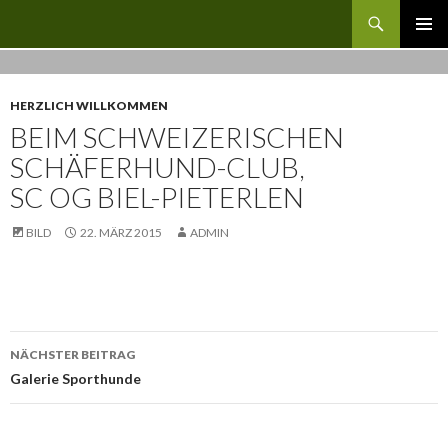
Suchen
SC OG Biel-Pieterlen
ZUM
PRIMÄR
INHALT
MENÜ
SPRINGEN
HERZLICH WILLKOMMEN
BEIM SCHWEIZERISCHEN
SCHÄFERHUND-CLUB,
SC OG BIEL-PIETERLEN
BILD
22. MÄRZ 2015
ADMIN
Beitrags-
NÄCHSTER BEITRAG
Navigation
Galerie Sporthunde