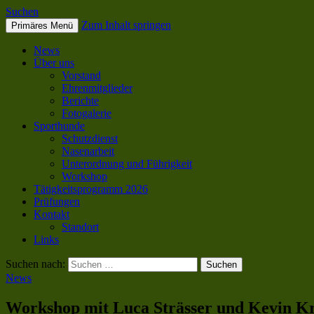
Suchen
Zum Inhalt springen
Primäres Menü
SC OG Biel-Pieterlen
News
Über uns
Vorstand
Ehrenmitglieder
Berichte
Fotogalerie
Sporthunde
Schutzdienst
Nasenarbeit
Unterordnung und Führigkeit
Workshop
Tätigkeitsprogramm 2026
Prüfungen
Kontakt
Standort
Links
Suchen nach:
News
Workshop mit Luca Strässer und Kevin Krö