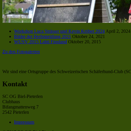
Workshop Luca Strässer und Kevin Kröber 2024
April 2, 2024
Bilder der Herbstprüfung 2021
Oktober 24, 2021
WUSV 2015 Lahti Finnland
Oktober 20, 2015
Zu den Fotogalerien
Wir sind eine Ortsgruppe des Schweizerischen Schäferhund-Club (SC),
Kontakt
SC OG Biel-Pieterlen
Clubhaus
Bifangmattenweg 7
2542 Pieterlen
Impressum