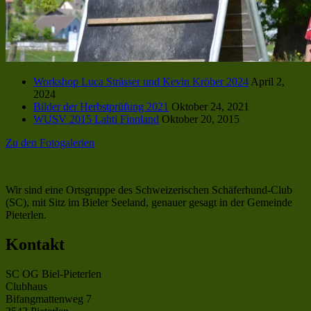
Workshop Luca Strässer und Kevin Kröber 2024
April 2,
2024
Bilder der Herbstprüfung 2021
Oktober 24, 2021
WUSV 2015 Lahti Finnland
Oktober 20, 2015
Zu den Fotogalerien
Wir sind eine Ortsgruppe des Schweizerischen Schäferhund-Club
(SC), mit Sitz im Bieler Seeland, genauer gesagt in der Gemeinde
Pieterlen.
Kontakt
SC OG Biel-Pieterlen
Clubhaus
Bifangmattenweg 7