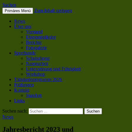
Suchen
Zum Inhalt springen
Primäres Menü
SC OG Biel-Pieterlen
News
Über uns
Vorstand
Ehrenmitglieder
Berichte
Fotogalerie
Sporthunde
Schutzdienst
Nasenarbeit
Unterordnung und Führigkeit
Workshop
Tätigkeitsprogramm 2026
Prüfungen
Kontakt
Standort
Links
Suchen nach:
News
Jahresbericht 2023 und